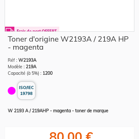
Skip
Toner d'origine W2193A / 219A HP
to
the
- magenta
beginning
of
the
Réf :
W2193A
images
gallery
Modèle :
219A
Capacité (à 5%) :
1200
ISO/IEC
19798
W 2193 A / 219AHP - magenta - toner de marque
80,00 €