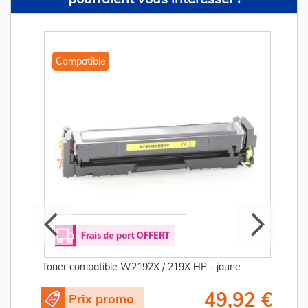
Compatible
Toner compatible W2192X / 219X HP - jaune
€
49,92 €
Prix promo