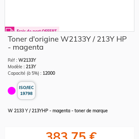
Skip
Toner d'origine W2133Y / 213Y HP
to
the
- magenta
beginning
of
the
Réf :
W2133Y
images
gallery
Modèle :
213Y
Capacité (à 5%) :
12000
ISO/IEC
19798
W 2133 Y / 213YHP - magenta - toner de marque
383,75 €