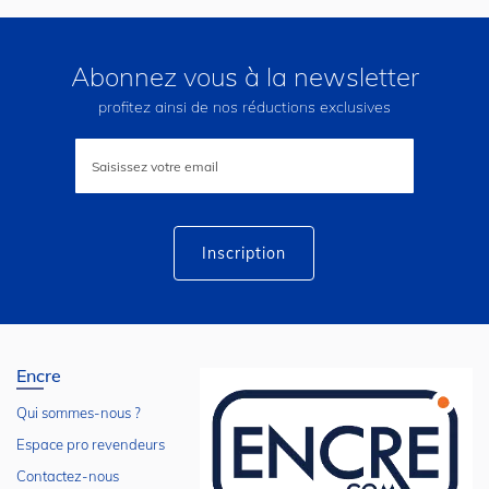
Abonnez vous à la newsletter
profitez ainsi de nos réductions exclusives
Inscription
à
notre
lettre
d’information
:
Inscription
Encre
Qui sommes-nous ?
Espace pro revendeurs
Contactez-nous