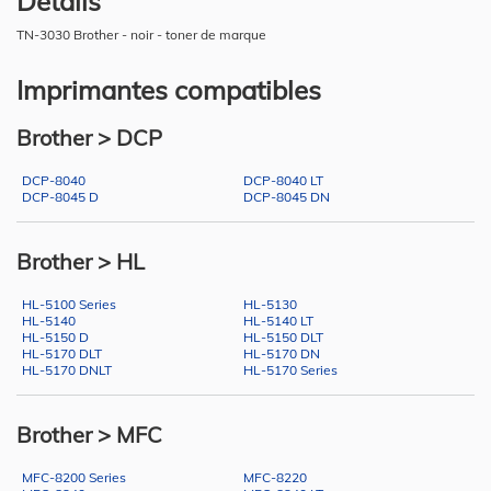
Détails
TN-3030 Brother - noir - toner de marque
Imprimantes compatibles
Brother > DCP
DCP-8040
DCP-8040 LT
DCP-8045 D
DCP-8045 DN
Brother > HL
HL-5100 Series
HL-5130
HL-5140
HL-5140 LT
HL-5150 D
HL-5150 DLT
HL-5170 DLT
HL-5170 DN
HL-5170 DNLT
HL-5170 Series
Brother > MFC
MFC-8200 Series
MFC-8220