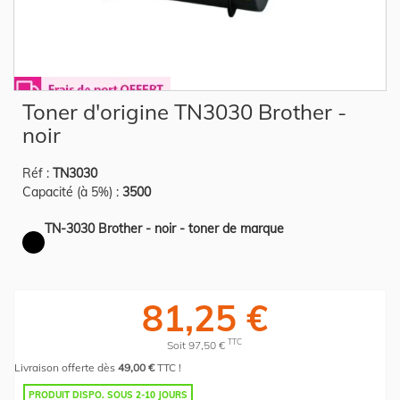
Skip
Toner d'origine TN3030 Brother -
to
the
noir
beginning
of
the
Réf :
TN3030
images
gallery
Capacité (à 5%) :
3500
TN-3030 Brother - noir - toner de marque
81,25 €
TTC
Soit 97,50 €
Livraison offerte dès
49,00 €
TTC !
PRODUIT DISPO. SOUS 2-10 JOURS