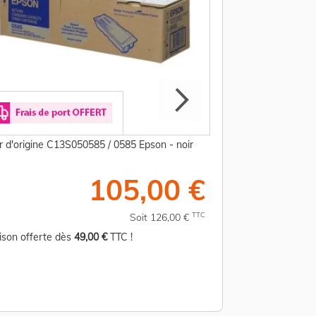
r d'origine C13S050585 / 0585 Epson - noir
Kit d'entretien d'o
Epson
105,00 €
TTC
Soit 126,00 €
aison offerte dès
49,00 €
TTC !
Livraison offerte d