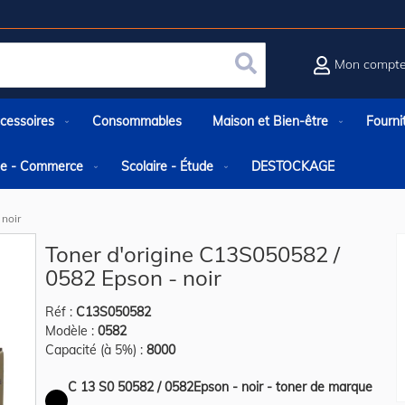
Mon compt
Rechercher
cessoires
Consommables
Maison et Bien-être
Fourni
rie - Commerce
Scolaire - Étude
DESTOCKAGE
 noir
Toner d'origine C13S050582 /
0582 Epson - noir
Réf :
C13S050582
Modèle :
0582
Capacité (à 5%) :
8000
C 13 S0 50582 / 0582Epson - noir - toner de marque