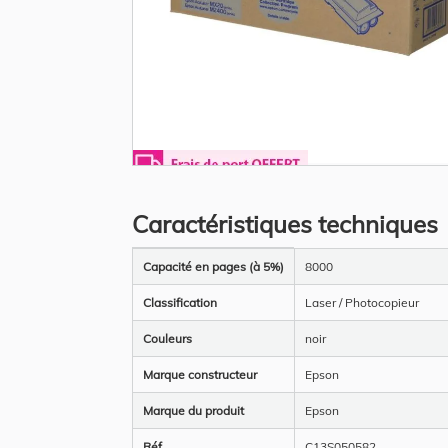
Skip
to
the
Caractéristiques techniques
beginning
of
the
Plus
images
Capacité en pages (à 5%)
8000
d’information
gallery
Classification
Laser / Photocopieur
Couleurs
noir
Marque constructeur
Epson
Marque du produit
Epson
Réf
C13S050582