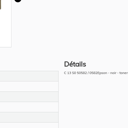
Détails
C 13 S0 50582 / 0582Epson - noir - tone