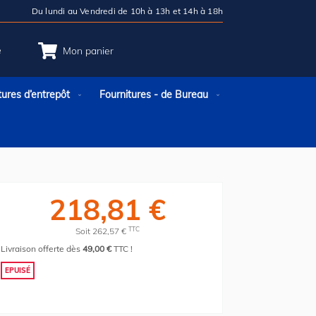
Du lundi au Vendredi de 10h à 13h et 14h à 18h
e
Mon panier
tures d’entrepôt
Fournitures - de Bureau
218,81 €
TTC
Soit 262,57 €
Livraison offerte dès
49,00 €
TTC !
EPUISÉ