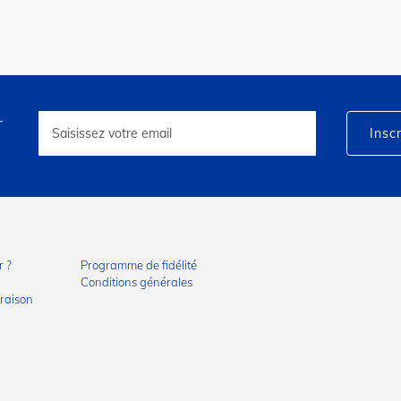
r
Inscription
à
Inscr
notre
lettre
d’information
:
 ?
Programme de fidélité
Conditions générales
vraison