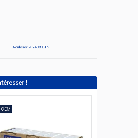
Aculaser M 2400 DTN
téresser !
OEM
OEM