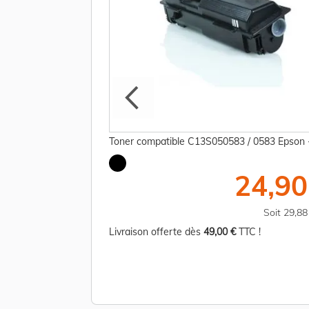
S051206 / S051206
Toner compatible C13S050583 / 0583 Epson -
24,90
26,31 €
Soit 29,8
TTC
Soit 271,57 €
Livraison offerte dès
49,00 €
TTC !
TC !