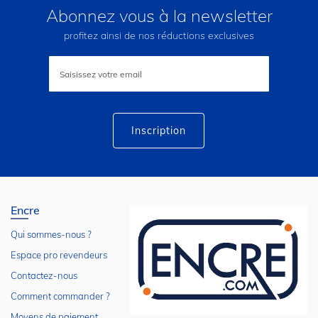
Abonnez vous à la newsletter
profitez ainsi de nos réductions exclusives
Inscription
à
notre
lettre
d’information
:
Inscription
Encre
Qui sommes-nous ?
Espace pro revendeurs
Contactez-nous
Comment commander ?
Moyens de paiement