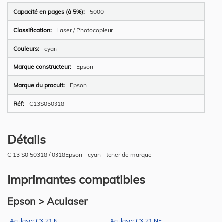
Plus
5000
d’information
Laser / Photocopieur
cyan
Epson
Epson
C13S050318
Détails
C 13 S0 50318 / 0318Epson - cyan - toner de marque
Imprimantes compatibles
Epson > Aculaser
Aculaser CX 21 N
Aculaser CX 21 NF