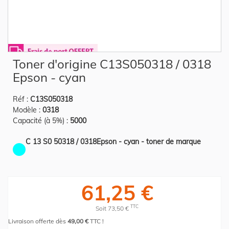
Skip
Toner d'origine C13S050318 / 0318
to
the
Epson - cyan
beginning
of
the
Réf :
C13S050318
images
gallery
Modèle :
0318
Capacité (à 5%) :
5000
C 13 S0 50318 / 0318Epson - cyan - toner de marque
61,25 €
TTC
Soit 73,50 €
Livraison offerte dès
49,00 €
TTC !