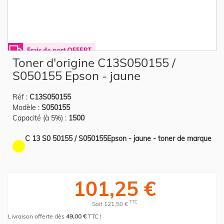
Skip
Toner d'origine C13S050155 /
to
the
S050155 Epson - jaune
beginning
of
the
Réf :
C13S050155
images
gallery
Modèle :
S050155
Capacité (à 5%) :
1500
C 13 S0 50155 / S050155Epson - jaune - toner de marque
101,25 €
TTC
Soit 121,50 €
Livraison offerte dès
49,00 €
TTC !