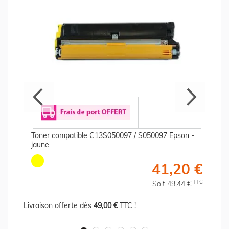
Toner compatible C13S050097 / S050097 Epson -
jaune
€
41,20 €
C
TTC
Soit 49,44 €
Livraison offerte dès
49,00 €
TTC !