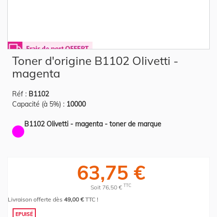
Skip
Toner d'origine B1102 Olivetti -
to
the
magenta
beginning
of
the
Réf :
B1102
images
gallery
Capacité (à 5%) :
10000
B1102 Olivetti - magenta - toner de marque
63,75 €
TTC
Soit 76,50 €
Livraison offerte dès
49,00 €
TTC !
EPUISÉ