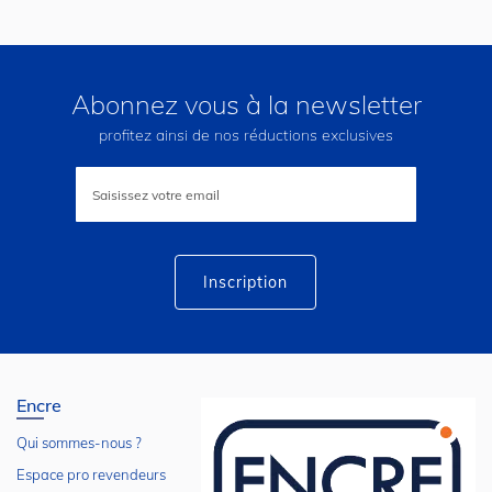
Abonnez vous à la newsletter
profitez ainsi de nos réductions exclusives
Inscription
à
notre
lettre
d’information
:
Inscription
Encre
Qui sommes-nous ?
Espace pro revendeurs