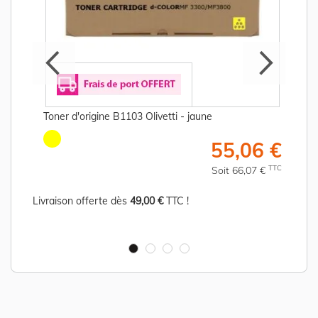
Toner d'origine B1103 Olivetti - jaune
55,06 €
€
TTC
Soit 66,07 €
C
Livraison offerte dès
49,00 €
TTC !