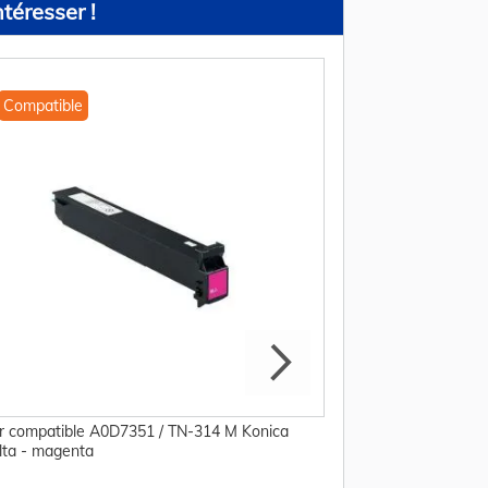
téresser !
Compatible
Compatible
r compatible A0D7351 / TN-314 M Konica
Toner compatible A
lta - magenta
Minolta - jaune