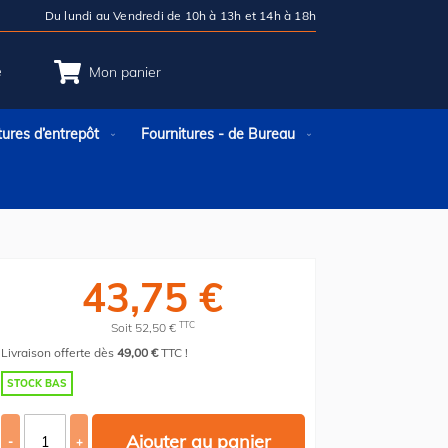
Du lundi au Vendredi de 10h à 13h et 14h à 18h
e
Mon panier
tures d’entrepôt
Fournitures - de Bureau
43,75 €
TTC
Soit 52,50 €
Livraison offerte dès
49,00 €
TTC !
STOCK BAS
Ajouter au panier
-
+