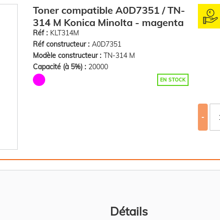
Toner compatible A0D7351 / TN-
314 M Konica Minolta - magenta
Réf :
KLT314M
Réf constructeur :
A0D7351
Modèle constructeur :
TN-314 M
Capacité (à 5%) :
20000
EN STOCK
-
Détails