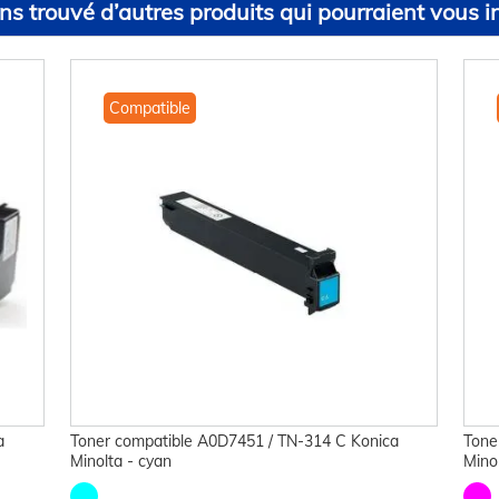
s trouvé d’autres produits qui pourraient vous in
Compatible
a
Toner compatible A0D7451 / TN-314 C Konica
Tone
Minolta - cyan
Mino