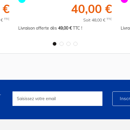
 €
40,00 €
TTC
TTC
0 €
Soit 48,00 €
Livraison offerte dès
49,00 €
TTC !
Livr
r
Inscription
à
Inscr
notre
lettre
d’information
: