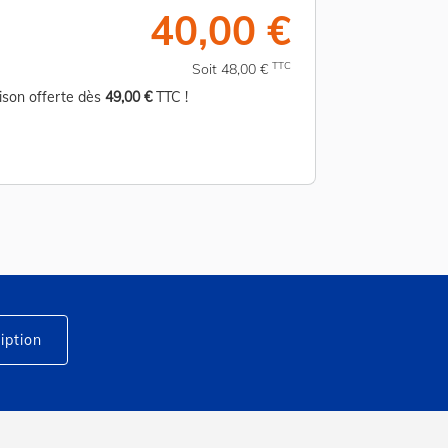
40,00 €
TTC
Soit 48,00 €
aison offerte dès
49,00 €
TTC !
Livraison offerte d
iption