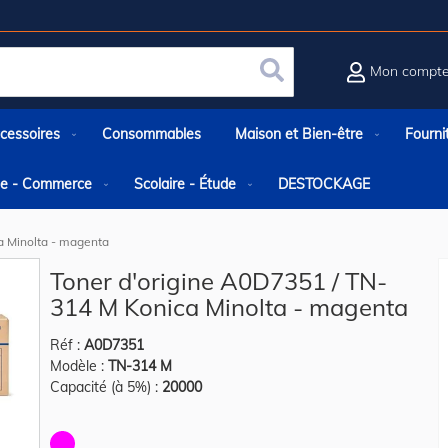
Mon compt
Rechercher
cessoires
Consommables
Maison et Bien-être
Fourni
rie - Commerce
Scolaire - Étude
DESTOCKAGE
a Minolta - magenta
Toner d'origine A0D7351 / TN-
314 M Konica Minolta - magenta
Réf :
A0D7351
Modèle :
TN-314 M
Capacité (à 5%) :
20000