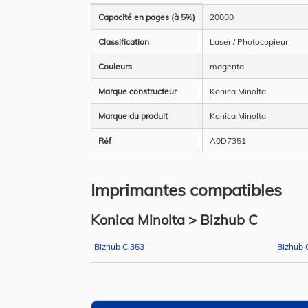
Plus
Capacité en pages (à 5%)
20000
d’information
Classification
Laser / Photocopieur
Couleurs
magenta
Marque constructeur
Konica Minolta
Marque du produit
Konica Minolta
Réf
A0D7351
Imprimantes compatibles
Konica Minolta > Bizhub C
Bizhub C 353
Bizhub 