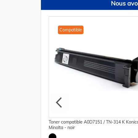
Nous avon
Compatible
e A0DTWY0 Konica
Toner compatible A0D7151 / TN-314 K Konic
Minolta - noir