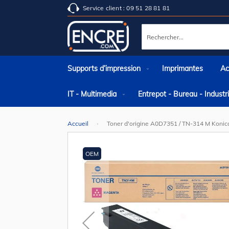
Service client : 09 51 28 81 81
Rechercher
Supports d’impression
Imprimantes
Ac
IT - Multimedia
Entrepot - Bureau - Indust
Accueil
Toner d'origine A0D7351 / TN-314 M Konic
Skip
to
the
OEM
end
of
the
images
gallery