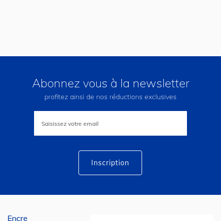
Abonnez vous à la newsletter
profitez ainsi de nos réductions exclusives
Inscription
à
notre
lettre
d’information
:
Inscription
Encre