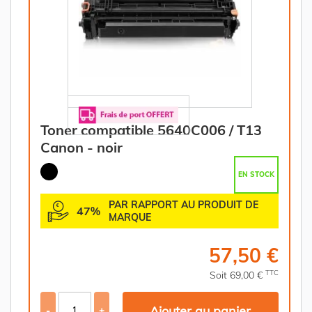
Toner compatible 5640C006 / T13
Canon - noir
EN STOCK
PAR RAPPORT AU PRODUIT DE
47%
MARQUE
57,50 €
TTC
Soit 69,00 €
Ajouter au panier
-
+