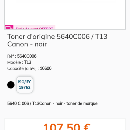
Skip
Toner d'origine 5640C006 / T13
to
the
Canon - noir
beginning
of
the
Réf :
5640C006
images
gallery
Modèle :
T13
Capacité (à 5%) :
10600
ISO/IEC
19752
5640 C 006 / T13Canon - noir - toner de marque
107,50 €