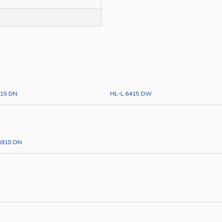
415 DN
HL-L 6415 DW
6910 DN