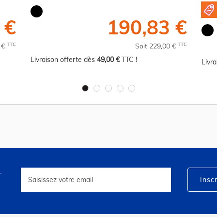
 €
190,83 €
TTC
TTC
0 €
Soit 229,00 €
Livraison offerte dès
49,00 €
TTC !
Livr
r
Inscription
à
Inscr
notre
lettre
d’information
: