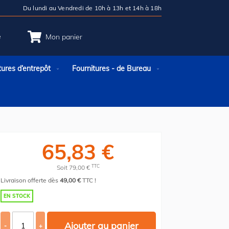
Du lundi au Vendredi de 10h à 13h et 14h à 18h
e
Mon panier
tures d’entrepôt
Fournitures - de Bureau
65,83 €
TTC
Soit 79,00 €
Livraison offerte dès
49,00 €
TTC !
EN STOCK
Ajouter au panier
-
+