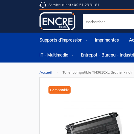
Service client : 09 51 28 81 81
Rechercher
Supports d’impression
Imprimantes
Ac
IT - Multimedia
Entrepot - Bureau - Indust
Accueil
Toner compatible TN3610XL Brother - noir
Skip
to
the
Compatible
end
of
the
images
gallery