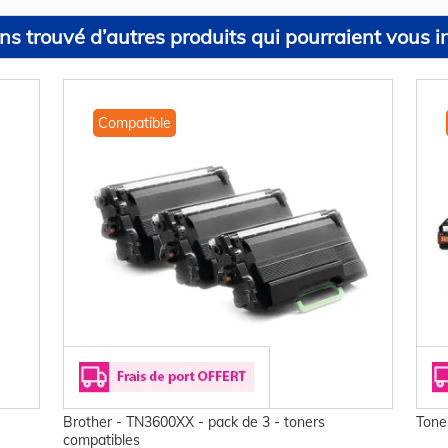
s trouvé d’autres produits qui pourraient vous in
Compatible
Brother - TN3600XX - pack de 3 - toners
Tone
compatibles