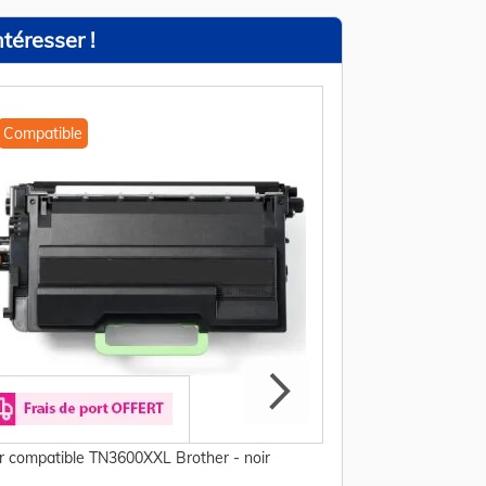
téresser !
Compatible
Compatible
r compatible TN3600XXL Brother - noir
Toner compatible T