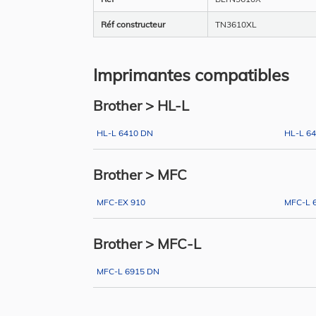
Réf constructeur
TN3610XL
Imprimantes compatibles
Brother > HL-L
HL-L 6410 DN
HL-L 6
Brother > MFC
MFC-EX 910
MFC-L 
Brother > MFC-L
MFC-L 6915 DN