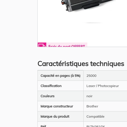
Skip
to
the
Caractéristiques techniques
beginning
of
the
Plus
images
Capacité en pages (à 5%)
25000
d’information
gallery
Classification
Laser / Photocopieur
Couleurs
noir
Marque constructeur
Brother
Marque du produit
Compatible
Réf
BLTN3610X