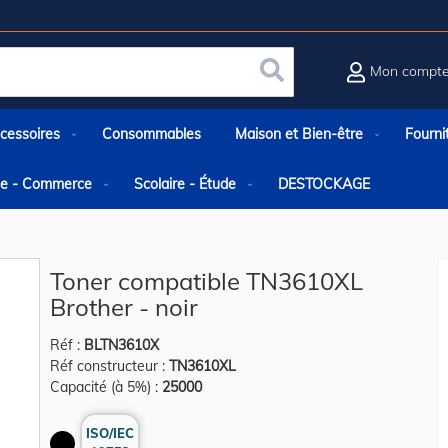
Mon compt
Rechercher
cessoires
Consommables
Maison et Bien-être
Fourni
rie - Commerce
Scolaire - Étude
DESTOCKAGE
Toner compatible TN3610XL
Brother - noir
Réf :
BLTN3610X
Réf constructeur :
TN3610XL
Capacité (à 5%) :
25000
ISO/IEC