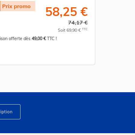
Prix promo
Prix prom
58,25 €
74,17 €
TTC
Soit 69,90 €
aison offerte dès
49,00 €
TTC !
Livraison offerte d
iption