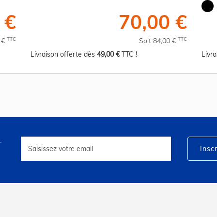
 €
70,00 €
TTC
TTC
0 €
Soit 84,00 €
Livraison offerte dès
49,00 €
TTC !
Livr
r
Inscription
à
Inscr
notre
lettre
d’information
: