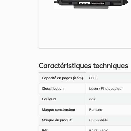
Skip
to
the
Caractéristiques techniques
beginning
of
the
Plus
images
Capacité en pages (à 5%)
6000
d’information
gallery
Classification
Laser / Photocopieur
Couleurs
noir
Marque constructeur
Pantum
Marque du produit
Compatible
Réf
PALTL410X