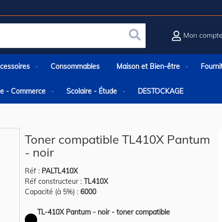
Mon compt
Rechercher
cessoires
Consommables
Maison et Bien-être
Fourni
rie - Commerce
Scolaire - Étude
DESTOCKAGE
Toner compatible TL410X Pantum
- noir
Réf :
PALTL410X
Réf constructeur :
TL410X
Capacité (à 5%) :
6000
TL-410X Pantum - noir - toner compatible