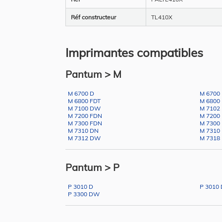
Réf constructeur
TL410X
Imprimantes compatibles
Pantum > M
M 6700 D
M 6700
M 6800 FDT
M 6800
M 7100 DW
M 7102
M 7200 FDN
M 7200
M 7300 FDN
M 7300
M 7310 DN
M 7310
M 7312 DW
M 7318
Pantum > P
P 3010 D
P 3010
P 3300 DW