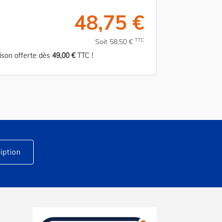
48,75 €
TTC
Soit 58,50 €
aison offerte dès
49,00 €
TTC !
iption