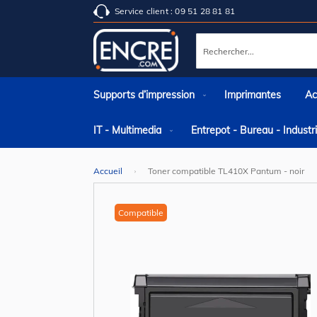
Service client : 09 51 28 81 81
Rechercher
Supports d’impression
Imprimantes
Ac
IT - Multimedia
Entrepot - Bureau - Indust
Accueil
Toner compatible TL410X Pantum - noir
Skip
to
the
Compatible
end
of
the
images
gallery