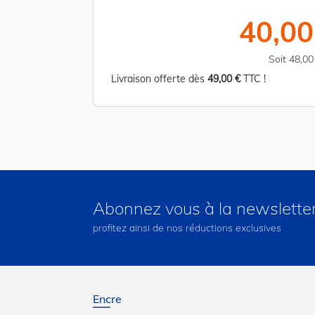
40,00
Soit 48,0
Livraison offerte dès
49,00 €
TTC !
Abonnez vous à la newslette
profitez ainsi de nos réductions exclusives
Encre