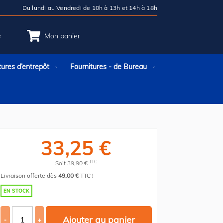
Du lundi au Vendredi de 10h à 13h et 14h à 18h
e
Mon panier
tures d’entrepôt
Fournitures - de Bureau
33,25 €
TTC
Soit 39,90 €
Livraison offerte dès
49,00 €
TTC !
EN STOCK
Ajouter au panier
-
+