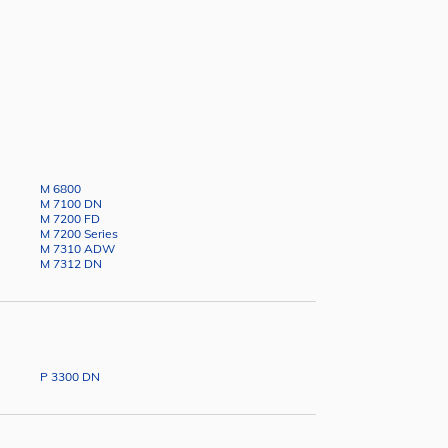
M 6800
M 7100 DN
M 7200 FD
M 7200 Series
M 7310 ADW
M 7312 DN
P 3300 DN