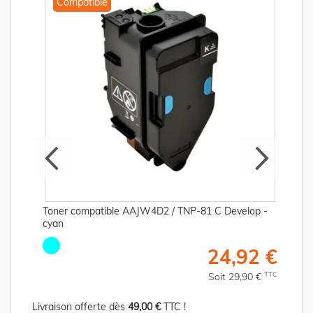
Compatible
Toner compatible AAJW4D2 / TNP-81 C Develop -
cyan
€
24,92 €
C
TTC
Soit 29,90 €
Livraison offerte dès
49,00 €
TTC !