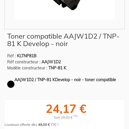
Skip
Toner compatible AAJW1D2 / TNP-
to
the
81 K Develop - noir
beginning
of
the
Réf :
KLTNP81B
images
gallery
Réf constructeur :
AAJW1D2
Modèle constructeur :
TNP-81 K
AAJW1D2 / TNP-81 KDevelop - noir - toner compatible
24,17 €
TTC
Soit 29,00 €
Livraison offerte dès
49,00 €
TTC !