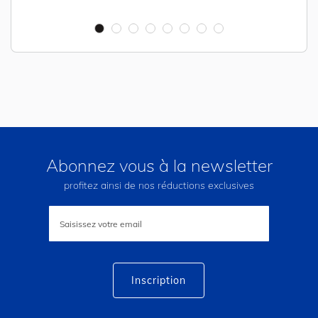
Abonnez vous à la newsletter
profitez ainsi de nos réductions exclusives
Inscription
à
notre
lettre
d’information
:
Inscription