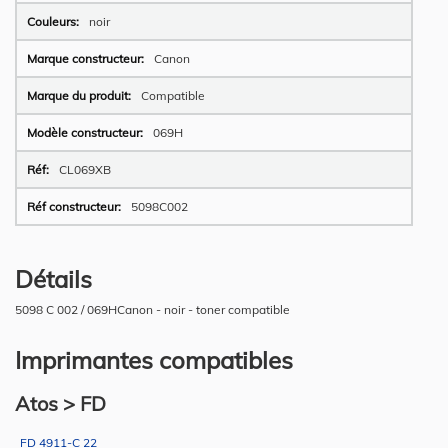
noir
Canon
Compatible
069H
CL069XB
5098C002
Détails
5098 C 002 / 069HCanon - noir - toner compatible
Imprimantes compatibles
Atos > FD
FD 4911-C 22