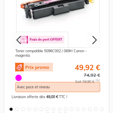
Toner compatible 5096C002 / 069H Canon -
magenta
€
49,92 €
Prix promo
C
74,92 €
TTC
Soit 59,90 €
Avec puce et niveau
Livraison offerte dès
49,00 €
TTC !