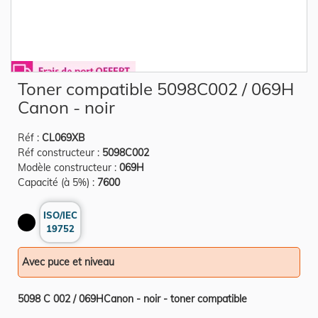
Skip
Toner compatible 5098C002 / 069H
to
the
Canon - noir
beginning
of
the
Réf :
CL069XB
images
gallery
Réf constructeur :
5098C002
Modèle constructeur :
069H
Capacité (à 5%) :
7600
ISO/IEC
19752
Avec puce et niveau
5098 C 002 / 069HCanon - noir - toner compatible