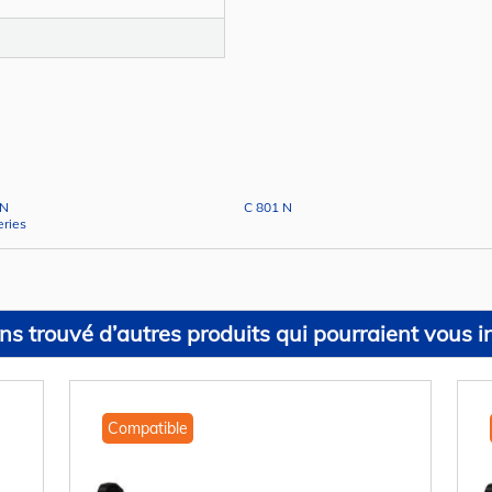
DN
C 801 N
eries
s trouvé d’autres produits qui pourraient vous in
Compatible