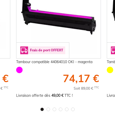
Tambour compatible 44064010 OKI - magenta
Tamb
 €
74,17 €
TTC
TTC
0 €
Soit 89,00 €
Livraison offerte dès
49,00 €
TTC !
Livr