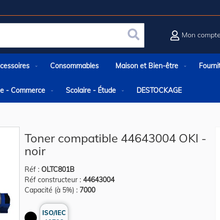
Mon compt
Rechercher
cessoires
Consommables
Maison et Bien-être
Fourni
rie - Commerce
Scolaire - Étude
DESTOCKAGE
Toner compatible 44643004 OKI -
noir
Réf :
OLTC801B
Réf constructeur :
44643004
Capacité (à 5%) :
7000
ISO/IEC