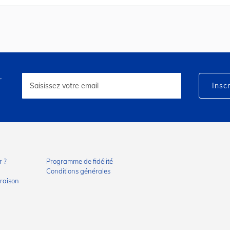
r
Inscription
à
Inscr
notre
lettre
d’information
:
 ?
Programme de fidélité
Conditions générales
vraison