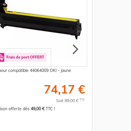
our compatible 44064009 OKI - jaune
Tambour compatibl
74,17 €
TTC
Soit 89,00 €
aison offerte dès
49,00 €
TTC !
Livraison offerte d