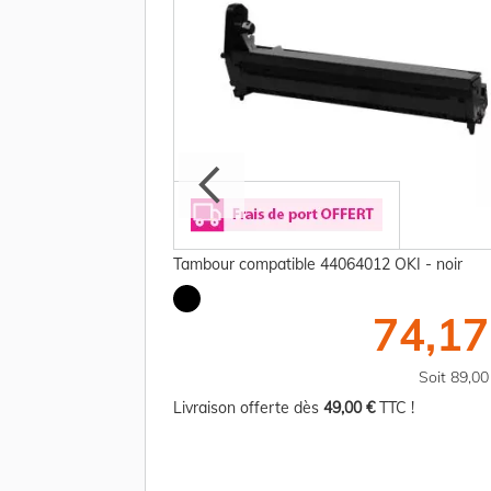
- noir
Tambour compatible 44064012 OKI - noir
20,00 €
74,17
TTC
Soit 144,00 €
Soit 89,0
TC !
Livraison offerte dès
49,00 €
TTC !