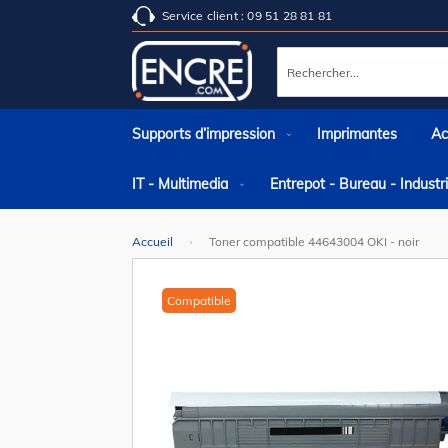
Service client : 09 51 28 81 81
Rechercher
Supports d’impression
Imprimantes
Ac
IT - Multimedia
Entrepot - Bureau - Indust
Accueil
Toner compatible 44643004 OKI - noir
Skip
to
the
Compatible
end
of
the
images
gallery