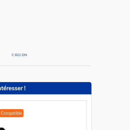
C 821 DN
téresser !
Compatible
Compatible