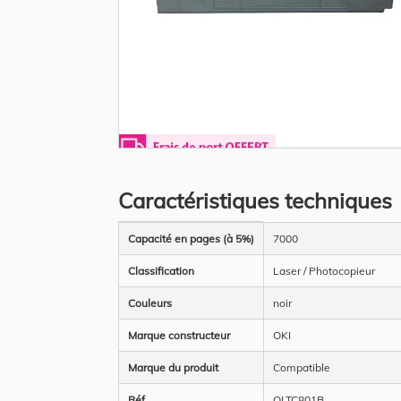
Skip
to
the
Caractéristiques techniques
beginning
of
the
Plus
images
Capacité en pages (à 5%)
7000
d’information
gallery
Classification
Laser / Photocopieur
Couleurs
noir
Marque constructeur
OKI
Marque du produit
Compatible
Réf
OLTC801B