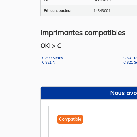
Réf constructeur
44643004
Imprimantes compatibles
OKI > C
C 800 Series
C 801 
C 821 N
C 821 S
Nous avon
Compatible