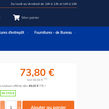
Du lundi au Vendredi de 10h à 13h et 14h à 18h
e
Mon panier
tures d’entrepôt
Fournitures - de Bureau
73,80 €
TTC
Soit 88,56 €
Livraison offerte dès
49,00 €
TTC !
EN STOCK
Ajouter au panier
-
+