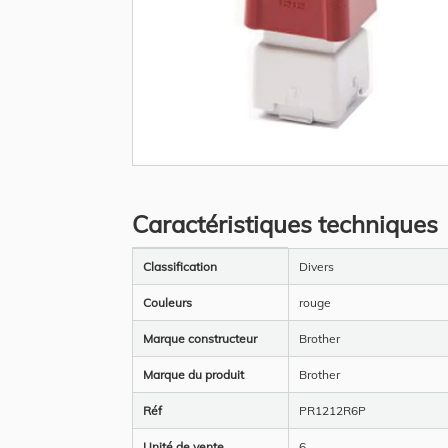
Skip
to
the
Caractéristiques techniques
beginning
of
the
Plus
images
Classification
Divers
d’information
gallery
Couleurs
rouge
Marque constructeur
Brother
Marque du produit
Brother
Réf
PR1212R6P
Unité de vente
6