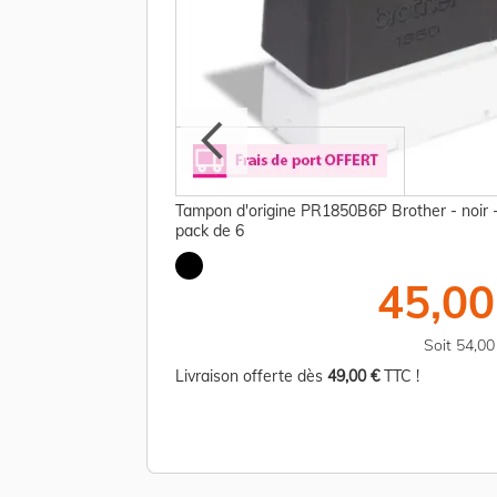
rother - bleu -
Tampon d'origine PR1850B6P Brother - noir 
pack de 6
45,00 €
45,00
TTC
Soit 54,00 €
Soit 54,0
TC !
Livraison offerte dès
49,00 €
TTC !