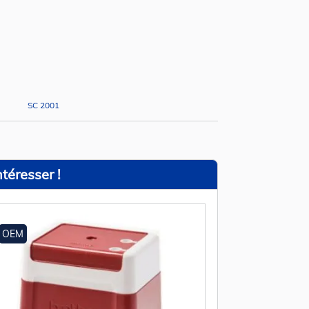
SC 2001
téresser !
OEM
OEM