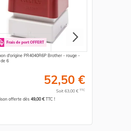
on d'origine PR4040R6P Brother - rouge -
Tampon d'origine P
 de 6
pack de 6
52,50 €
TTC
Soit 63,00 €
aison offerte dès
49,00 €
TTC !
Livraison offerte d