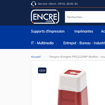
Service client : 09 51 28 81 81
Rechercher
Supports d’impression
Imprimantes
Ac
IT - Multimedia
Entrepot - Bureau - Indust
Accueil
Tampon d'origine PR1212R6P Brother - rou
Skip
to
the
OEM
end
of
the
images
gallery