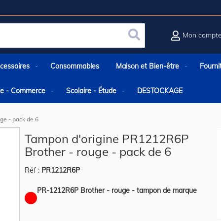
Mon compt
Rechercher
cessoires
Consommables
Maison et Bien-être
Fourni
rie - Commerce
Scolaire - Étude
DESTOCKAGE
ge - pack de 6
Tampon d'origine PR1212R6P
Brother - rouge - pack de 6
Réf :
PR1212R6P
PR-1212R6P Brother - rouge - tampon de marque