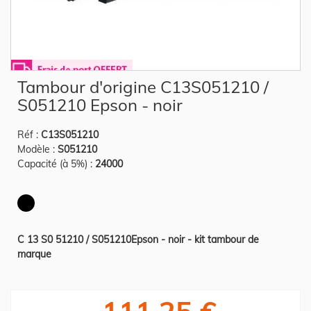
Skip
Tambour d'origine C13S051210 /
to
the
S051210 Epson - noir
beginning
of
the
Réf :
C13S051210
images
gallery
Modèle :
S051210
Capacité (à 5%) :
24000
C 13 S0 51210 / S051210Epson - noir - kit tambour de
marque