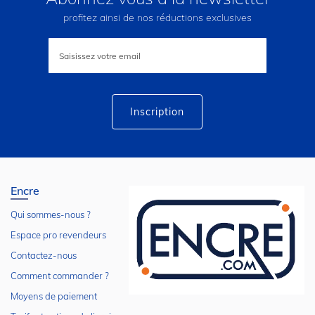
profitez ainsi de nos réductions exclusives
Inscription
à
notre
lettre
d’information
:
Inscription
Encre
Qui sommes-nous ?
Espace pro revendeurs
Contactez-nous
Comment commander ?
Moyens de paiement