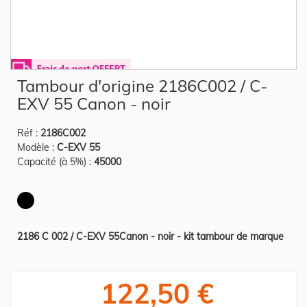
Skip
Tambour d'origine 2186C002 / C-
to
the
EXV 55 Canon - noir
beginning
of
the
Réf :
2186C002
images
gallery
Modèle :
C-EXV 55
Capacité (à 5%) :
45000
2186 C 002 / C-EXV 55Canon - noir - kit tambour de marque
122,50 €