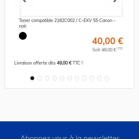
Toner compatible 2182C002 / C-EXV 55 Canon -
noir
€
40,00 €
C
TTC
Soit 48,00 €
Livraison offerte dès
49,00 €
TTC !
Abonnez vous à la newsletter