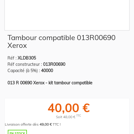
Skip
Tambour compatible 013R00690
to
the
Xerox
beginning
of
the
Réf :
XLDB305
images
gallery
Réf constructeur :
013R00690
Capacité (à 5%) :
40000
013 R 00690 Xerox - kit tambour compatible
40,00 €
TTC
Soit 48,00 €
Livraison offerte dès
49,00 €
TTC !
EN STOCK