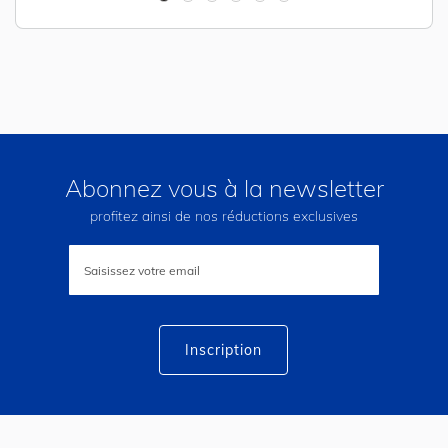
Abonnez vous à la newsletter
profitez ainsi de nos réductions exclusives
Inscription
à
notre
lettre
d’information
:
Inscription