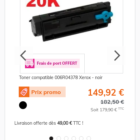
Toner compatible 006R04378 Xerox - noir
€
149,92 €
Prix promo
C
182,50 €
TTC
Soit 179,90 €
Livraison offerte dès
49,00 €
TTC !