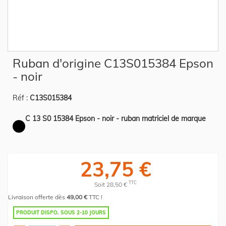
Skip
Ruban d'origine C13S015384 Epson
to
the
- noir
beginning
of
the
Réf :
C13S015384
images
gallery
C 13 S0 15384 Epson - noir - ruban matriciel de marque
23,75 €
TTC
Soit 28,50 €
Livraison offerte dès
49,00 €
TTC !
PRODUIT DISPO. SOUS 2-10 JOURS