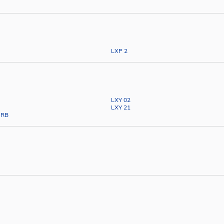
LXP 2
LXY 02
LXY 21
-RB