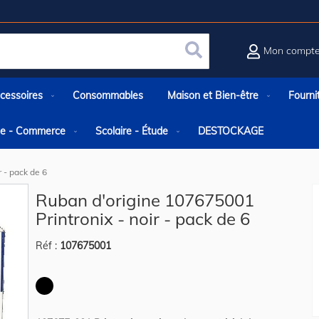
Mon compt
Rechercher
cessoires
Consommables
Maison et Bien-être
Fourni
rie - Commerce
Scolaire - Étude
DESTOCKAGE
 - pack de 6
Ruban d'origine 107675001
Printronix - noir - pack de 6
Réf :
107675001