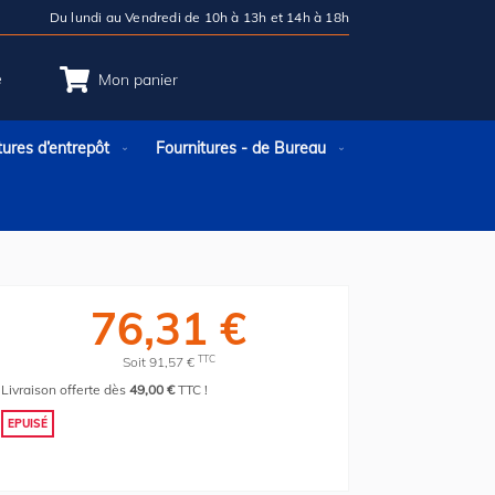
Du lundi au Vendredi de 10h à 13h et 14h à 18h
e
Mon panier
tures d’entrepôt
Fournitures - de Bureau
76,31 €
TTC
Soit 91,57 €
Livraison offerte dès
49,00 €
TTC !
EPUISÉ