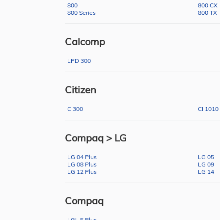
800
800 CX
800 Series
800 TX
Calcomp
LPD 300
Citizen
C 300
CI 1010
Compaq > LG
LG 04 Plus
LG 05
LG 08 Plus
LG 09
LG 12 Plus
LG 14
Compaq
LGL 5 Plus