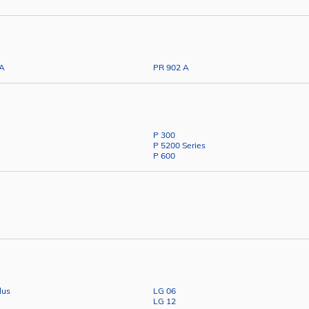
 A
PR 902 A
P 300
P 5200 Series
P 600
lus
LG 06
LG 12