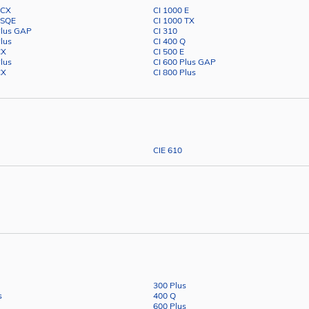
 CX
CI 1000 E
 SQE
CI 1000 TX
Plus GAP
CI 310
Plus
CI 400 Q
CX
CI 500 E
Plus
CI 600 Plus GAP
CX
CI 800 Plus
CIE 610
300 Plus
s
400 Q
600 Plus