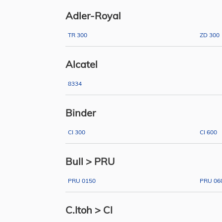
Adler-Royal
TR 300
ZD 300
Alcatel
8334
Binder
CI 300
CI 600
Bull > PRU
PRU 0150
PRU 06
C.Itoh > CI