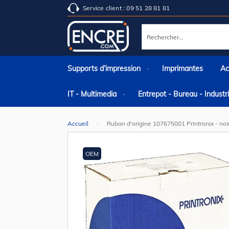
Service client : 09 51 28 81 81
Rechercher
Supports d’impression
Imprimantes
Ac
IT - Multimedia
Entrepot - Bureau - Indust
Accueil
Ruban d'origine 107675001 Printronix - noir
Skip
to
the
OEM
end
of
the
images
gallery