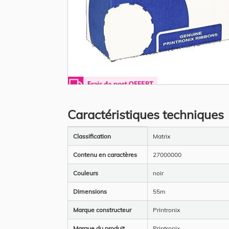
Skip
to
the
Caractéristiques techniques
beginning
of
the
Plus
images
Classification
Matrix
d’information
gallery
Contenu en caractères
27000000
Couleurs
noir
Dimensions
55m
Marque constructeur
Printronix
Marque du produit
Printronix