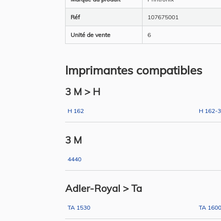
Réf
107675001
Unité de vente
6
Imprimantes compatibles
3 M > H
H 162
H 162-
3 M
4440
Adler-Royal > Ta
TA 1530
TA 160