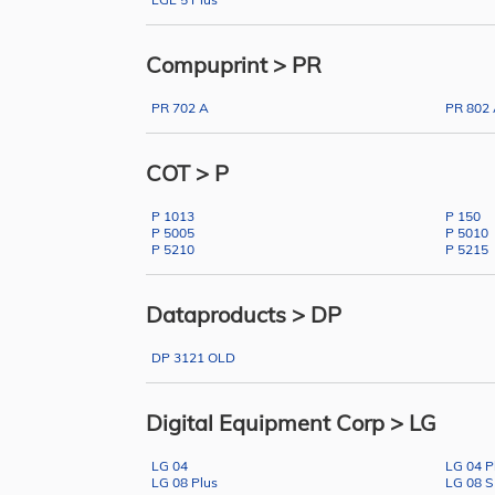
Compuprint > PR
PR 702 A
PR 802
COT > P
P 1013
P 150
P 5005
P 5010
P 5210
P 5215
Dataproducts > DP
DP 3121 OLD
Digital Equipment Corp > LG
LG 04
LG 04 P
LG 08 Plus
LG 08 S