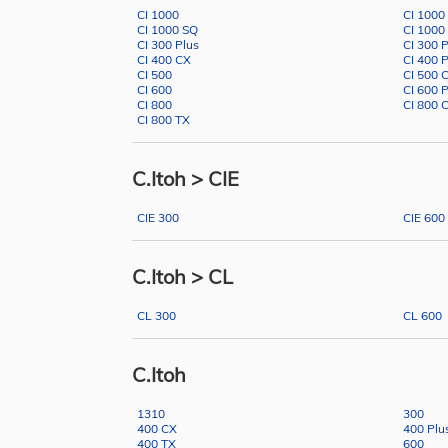
CI 1000
CI 1000
CI 1000 SQ
CI 1000
CI 300 Plus
CI 300 
CI 400 CX
CI 400 
CI 500
CI 500 
CI 600
CI 600 
CI 800
CI 800 
CI 800 TX
C.Itoh > CIE
CIE 300
CIE 600
C.Itoh > CL
CL 300
CL 600
C.Itoh
1310
300
400 CX
400 Plu
400 TX
600