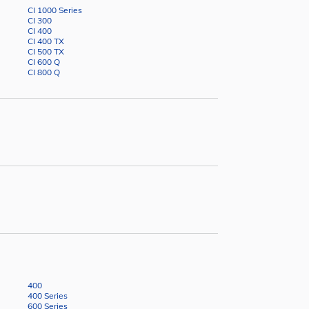
CI 1000 Series
CI 300
CI 400
CI 400 TX
CI 500 TX
CI 600 Q
CI 800 Q
400
400 Series
600 Series