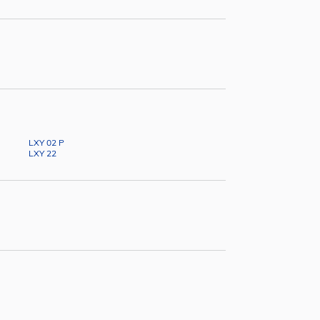
LXY 02 P
LXY 22