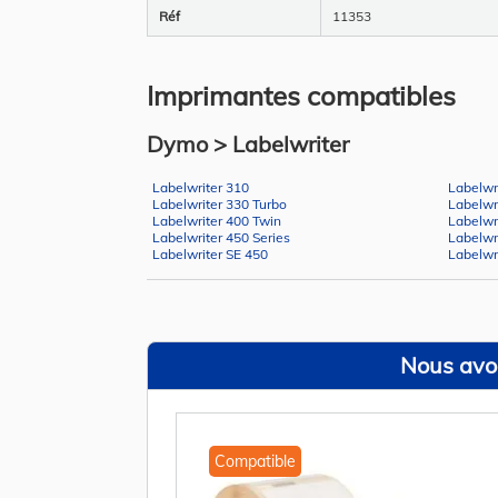
Réf
11353
Imprimantes compatibles
Dymo > Labelwriter
Labelwriter 310
Labelwr
Labelwriter 330 Turbo
Labelwr
Labelwriter 400 Twin
Labelwr
Labelwriter 450 Series
Labelwr
Labelwriter SE 450
Labelwr
Nous avon
Compatible