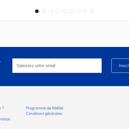
r
Inscription
à
Inscr
notre
lettre
d’information
:
 ?
Programme de fidélité
Conditions générales
vraison