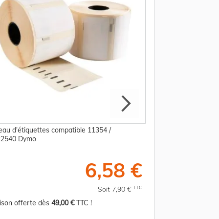
eau d'étiquettes compatible 11354 /
Rouleau d'étiquette
22540 Dymo
S0722370 Dymo
6,58 €
TTC
Soit 7,90 €
aison offerte dès
49,00 €
TTC !
Livraison offerte d