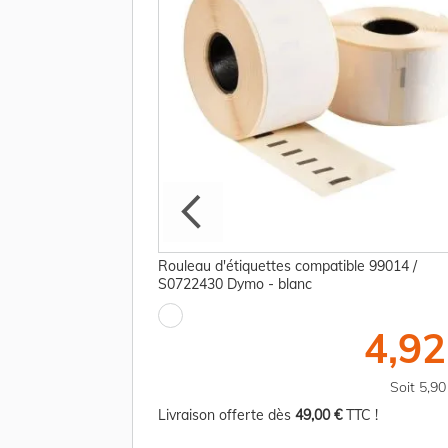
ne 2177563 Dymo
Rouleau d'étiquettes compatible 99014 /
S0722430 Dymo - blanc
86,25 €
4,92
TTC
Soit 103,50 €
Soit 5,9
TC !
Livraison offerte dès
49,00 €
TTC !