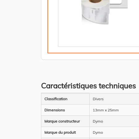
Caractéristiques techniques
Plus
Classification
Divers
d’information
Dimensions
13mm x 25mm
Marque constructeur
Dymo
Marque du produit
Dymo