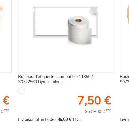
Rouleau d'étiquettes compatible 11356 /
Roul
S0722560 Dymo - blanc
S07
 €
7,50 €
TTC
TTC
0 €
Soit 9,00 €
Livraison offerte dès
49,00 €
TTC !
Livr