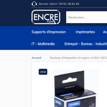
Service client : 09 51 28 81 81
Rechercher
Supports d’impression
Imprimantes
Ac
IT - Multimedia
Entrepot - Bureau - Indust
Accueil
Rouleau d'étiquettes d'origine 11353 / S
Skip
to
the
OEM
end
of
the
images
gallery