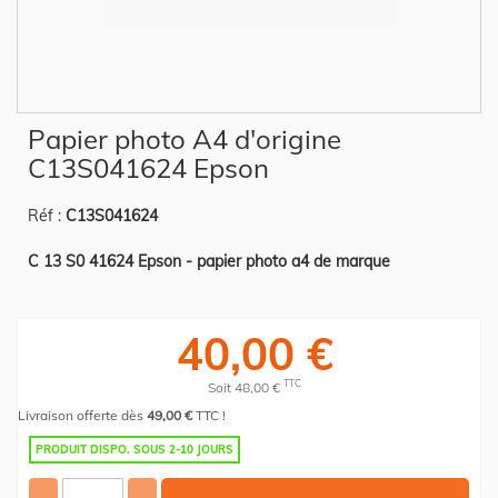
Skip
Papier photo A4 d'origine
to
the
C13S041624 Epson
beginning
of
the
Réf :
C13S041624
images
gallery
C 13 S0 41624 Epson - papier photo a4 de marque
40,00 €
TTC
Soit 48,00 €
Livraison offerte dès
49,00 €
TTC !
PRODUIT DISPO. SOUS 2-10 JOURS