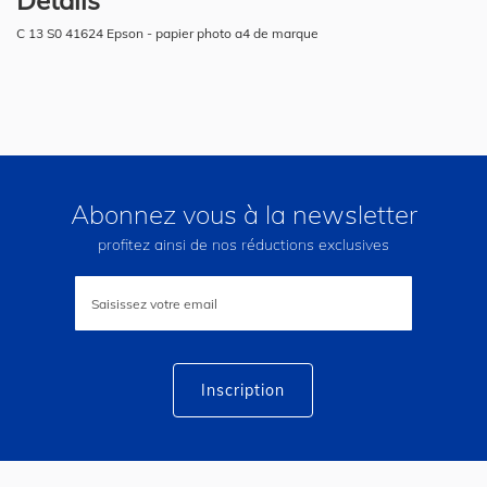
C 13 S0 41624 Epson - papier photo a4 de marque
Abonnez vous à la newsletter
profitez ainsi de nos réductions exclusives
Inscription
à
notre
lettre
d’information
:
Inscription