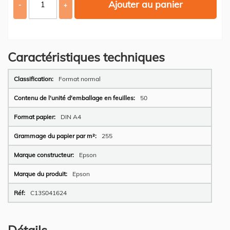
Ajouter au panier
-
+
Caractéristiques techniques
Plus
Format normal
d’information
50
DIN A4
255
Epson
Epson
C13S041624
Détails