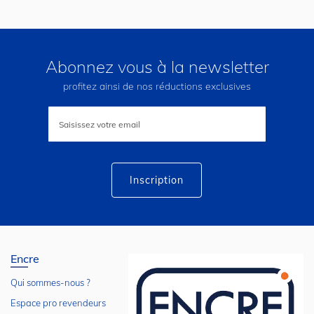
Abonnez vous à la newsletter
profitez ainsi de nos réductions exclusives
Inscription
à
notre
lettre
d’information
:
Inscription
Encre
Qui sommes-nous ?
Espace pro revendeurs