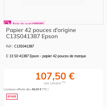
Skip
Papier 42 pouces d'origine
to
the
C13S041387 Epson
beginning
of
the
Réf :
C13S041387
images
gallery
C 13 S0 41387 Epson - papier 42 pouces de marque
107,50 €
TTC
Soit 129,00 €
Livraison offerte dès
49,00 €
TTC !
EPUISÉ