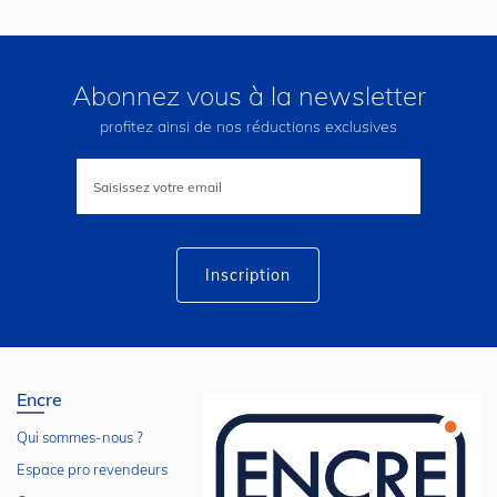
Abonnez vous à la newsletter
profitez ainsi de nos réductions exclusives
Inscription
à
notre
lettre
d’information
:
Inscription
Encre
Qui sommes-nous ?
Espace pro revendeurs