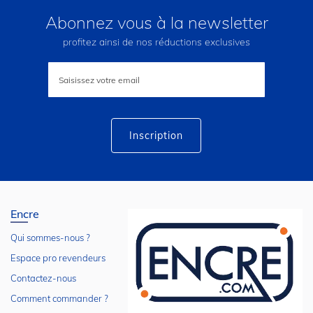
Abonnez vous à la newsletter
profitez ainsi de nos réductions exclusives
Inscription
à
notre
lettre
d’information
:
Inscription
Encre
Qui sommes-nous ?
Espace pro revendeurs
Contactez-nous
Comment commander ?