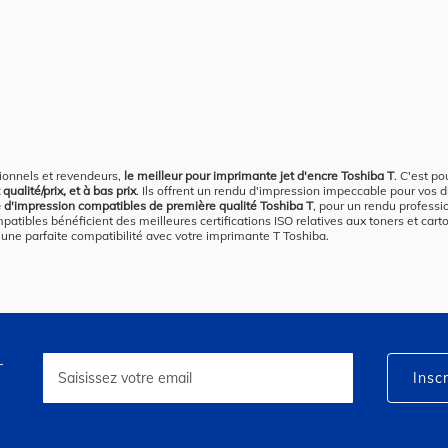
ionnels et revendeurs,
le meilleur pour imprimante jet d'encre Toshiba T
. C'est p
ualité/prix, et à bas prix
. Ils offrent un rendu d'impression impeccable pour vos 
e d'impression compatibles de première qualité Toshiba T
, pour un rendu professi
tibles bénéficient des meilleures certifications ISO relatives aux toners et car
qu'une parfaite compatibilité avec votre imprimante T Toshiba.
r
Inscription
à
Inscr
notre
lettre
d’information
: