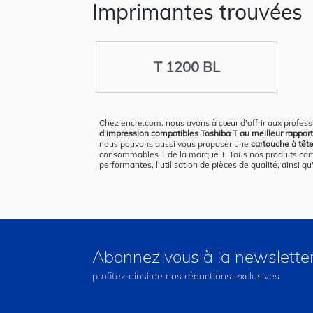
Imprimantes trouvées
T 1200 BL
Chez encre.com, nous avons à cœur d'offrir aux profess
d'impression compatibles Toshiba T au meilleur rapport q
nous pouvons aussi vous proposer une
cartouche à têt
consommables T de la marque T. Tous nos produits compa
performantes, l'utilisation de pièces de qualité, ainsi 
Abonnez vous à la newslette
profitez ainsi de nos réductions exclusives