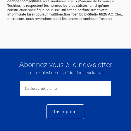
de toner compatibles
sont similaires à ceux d'origine de la marque
Toshiba. Ils respectent les normes les plus strictes, ainsi qu'une
construction spécifique pour une utilisation parfaite avec votre
imprimante laser couleur multifonction Toshiba E-Studio 6525 AC
. Chez
encre.com, nous revendons aussi les toners et tambours Toshiba.
Abonnez vous à la newsletter
profitez ainsi de nos réductions exclusives
Inscription
à
notre
lettre
d’information
:
Inscription