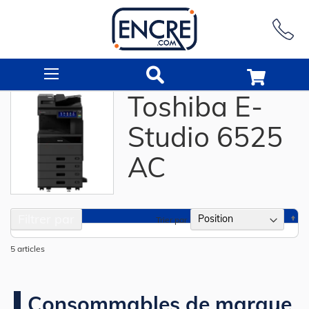
Rechercher
Toshiba E-
Studio 6525
AC
Filtrer par
Pa
Trier par
or
dé
5
articles
Consommables de marque