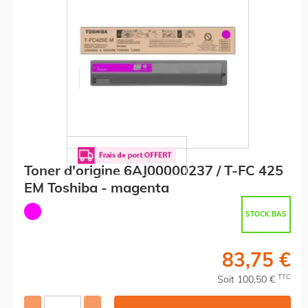
Toner d'origine 6AJ00000237 / T-FC 425
EM Toshiba - magenta
STOCK BAS
83,75 €
TTC
Soit 100,50 €