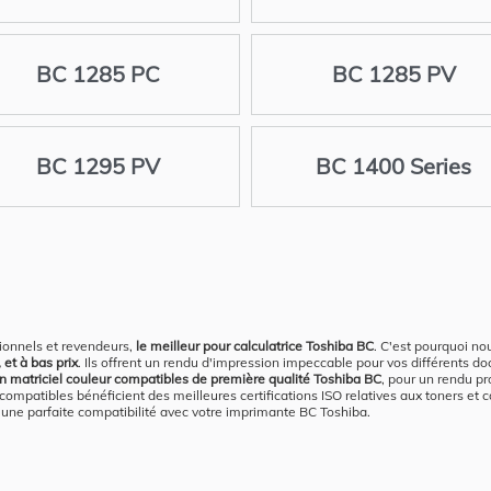
BC 1285 PC
BC 1285 PV
BC 1295 PV
BC 1400 Series
ionnels et revendeurs,
le meilleur pour calculatrice Toshiba BC
. C'est pourquoi n
 et à bas prix
. Ils offrent un rendu d'impression impeccable pour vos différents d
an matriciel couleur compatibles de première qualité Toshiba BC
, pour un rendu p
patibles bénéficient des meilleures certifications ISO relatives aux toners et 
qu'une parfaite compatibilité avec votre imprimante BC Toshiba.