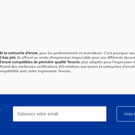
 de la cartouche d'encre
, pour les professionnels et revendeurs. C'est pourquoi n
à bas prix
. Ils offrent un rendu d'impression impeccable pour vos différents docu
d'encre compatibles de première qualité Tenovis
, plus adaptés pour l'impressio
cient des meilleures certifications ISO relatives aux toners et cartouches d'enc
 compatibilité avec votre imprimante Tenovis.
r
Inscription
à
Inscr
notre
lettre
d’information
: