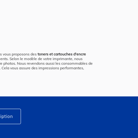
ous vous proposons des
toners et cartouches d'encre
ments. Selon le modèle de votre imprimante, nous
n de photos. Nous revendons aussi les consommables de
re. Cela vous assure des impressions performantes,
iption