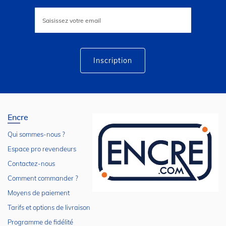
Inscription
à
notre
lettre
d’information
:
Inscription
Encre
Qui sommes-nous ?
Espace pro revendeurs
Contactez-nous
Comment commander ?
Moyens de paiement
Tarifs et options de livraison
Programme de fidélité