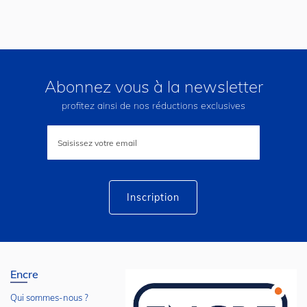
Abonnez vous à la newsletter
profitez ainsi de nos réductions exclusives
Inscription
à
notre
lettre
d’information
:
Inscription
Encre
Qui sommes-nous ?