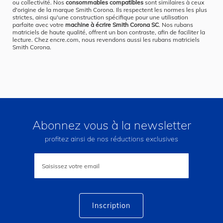
ou collectivité. Nos
consommables compatibles
sont similaires à ceux
d'origine de la marque Smith Corona. Ils respectent les normes les plus
strictes, ainsi qu'une construction spécifique pour une utilisation
parfaite avec votre
machine à écrire Smith Corona SC
. Nos rubans
matriciels de haute qualité, offrent un bon contraste, afin de faciliter la
lecture. Chez encre.com, nous revendons aussi les rubans matriciels
Smith Corona.
Abonnez vous à la newsletter
profitez ainsi de nos réductions exclusives
Inscription
à
notre
lettre
d’information
:
Inscription