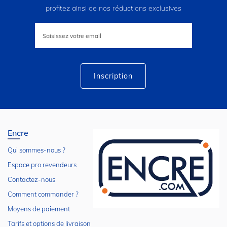
profitez ainsi de nos réductions exclusives
Inscription
à
notre
lettre
d’information
:
Inscription
Encre
Qui sommes-nous ?
Espace pro revendeurs
Contactez-nous
Comment commander ?
Moyens de paiement
Tarifs et options de livraison