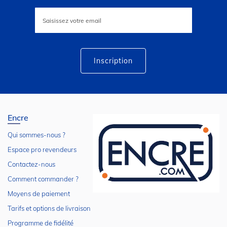
Inscription
à
notre
lettre
d’information
:
Inscription
Encre
Qui sommes-nous ?
Espace pro revendeurs
Contactez-nous
Comment commander ?
Moyens de paiement
Tarifs et options de livraison
Programme de fidélité