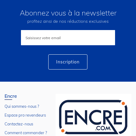
Abonnez vous à la newsletter
profitez ainsi de nos réductions exclusives
Inscription
à
notre
lettre
d’information
:
Inscription
Encre
Qui sommes-nous ?
Espace pro revendeurs
Contactez-nous
Comment commander ?