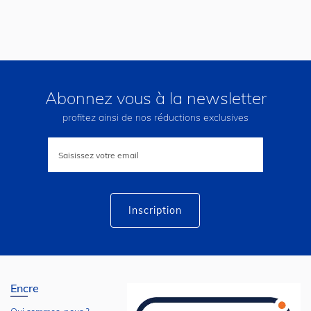
Abonnez vous à la newsletter
profitez ainsi de nos réductions exclusives
Inscription
à
notre
lettre
d’information
:
Inscription
Encre