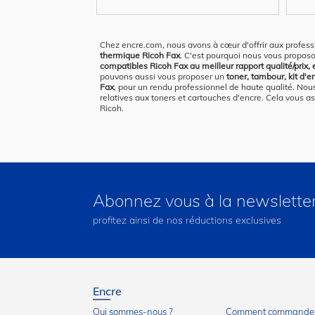
Chez encre.com, nous avons à cœur d'offrir aux profess
thermique Ricoh Fax
. C'est pourquoi nous vous propos
compatibles Ricoh Fax au meilleur rapport qualité/prix, e
pouvons aussi vous proposer un
toner, tambour, kit d'e
Fax
, pour un rendu professionnel de haute qualité. No
relatives aux toners et cartouches d'encre. Cela vous as
Ricoh.
Abonnez vous à la newslette
profitez ainsi de nos réductions exclusives
Encre
Qui sommes-nous ?
Comment commander