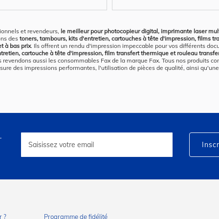
ionnels et revendeurs,
le meilleur pour photocopieur digital, imprimante laser multi
ons des
toners, tambours, kits d'entretien, cartouches à tête d'impression, films t
t à bas prix
. Ils offrent un rendu d'impression impeccable pour vos différents do
ntretien, cartouche à tête d'impression, film transfert thermique et rouleau trans
us revendons aussi les consommables Fax de la marque Fax. Tous nos produits comp
sure des impressions performantes, l'utilisation de pièces de qualité, ainsi qu'un
r
Inscription
à
Inscr
notre
lettre
d’information
:
 ?
Programme de fidélité