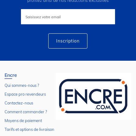
profitez ainsi de nos réductions exclusives
Inscription
à
notre
lettre
d’information
:
Inscription
Encre
Qui sommes-nous ?
Espace pro revendeurs
Contactez-nous
Comment commander ?
Moyens de paiement
Tarifs et options de livraison