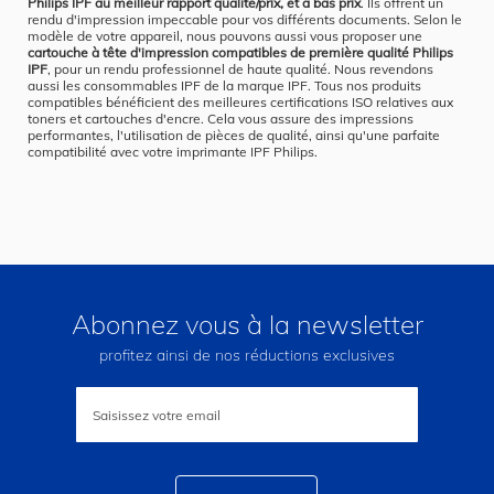
Philips IPF au meilleur rapport qualité/prix, et à bas prix
. Ils offrent un
rendu d'impression impeccable pour vos différents documents. Selon le
modèle de votre appareil, nous pouvons aussi vous proposer une
cartouche à tête d'impression compatibles de première qualité Philips
IPF
, pour un rendu professionnel de haute qualité. Nous revendons
aussi les consommables IPF de la marque IPF. Tous nos produits
compatibles bénéficient des meilleures certifications ISO relatives aux
toners et cartouches d'encre. Cela vous assure des impressions
performantes, l'utilisation de pièces de qualité, ainsi qu'une parfaite
compatibilité avec votre imprimante IPF Philips.
Abonnez vous à la newsletter
profitez ainsi de nos réductions exclusives
Inscription
à
notre
lettre
d’information
: