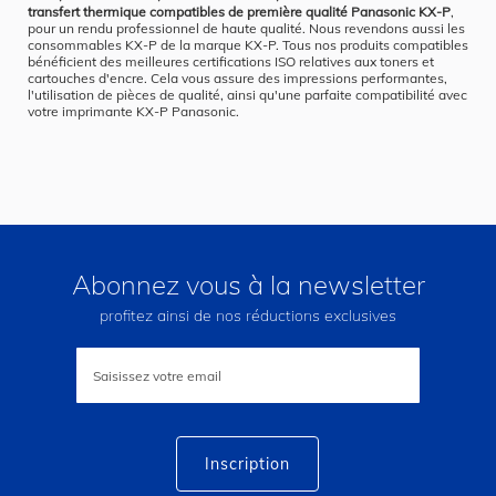
transfert thermique compatibles de première qualité Panasonic KX-P
,
pour un rendu professionnel de haute qualité. Nous revendons aussi les
consommables KX-P de la marque KX-P. Tous nos produits compatibles
bénéficient des meilleures certifications ISO relatives aux toners et
cartouches d'encre. Cela vous assure des impressions performantes,
l'utilisation de pièces de qualité, ainsi qu'une parfaite compatibilité avec
votre imprimante KX-P Panasonic.
Abonnez vous à la newsletter
profitez ainsi de nos réductions exclusives
Inscription
à
notre
lettre
d’information
:
Inscription