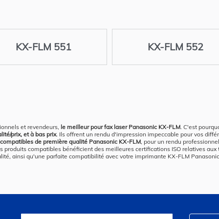
KX-FLM 551
KX-FLM 552
ionnels et revendeurs,
le meilleur pour fax laser Panasonic KX-FLM
. C'est pourq
é/prix, et à bas prix
. Ils offrent un rendu d'impression impeccable pour vos diff
 compatibles de première qualité Panasonic KX-FLM
, pour un rendu professionne
duits compatibles bénéficient des meilleures certifications ISO relatives aux t
alité, ainsi qu'une parfaite compatibilité avec votre imprimante KX-FLM Panasonic
Inscription