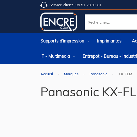
Service client : 09 51 28 81 81
Rechercher
Supports d’impression
Imprimantes
Ac
IT - Multimedia
Entrepot - Bureau - Indust
Accueil
Marques
Panasonic
KX-FLM
Panasonic KX-F