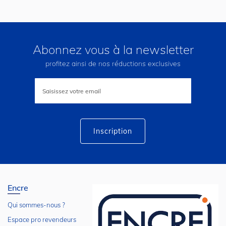
Abonnez vous à la newsletter
profitez ainsi de nos réductions exclusives
Inscription
à
notre
lettre
d’information
:
Inscription
Encre
Qui sommes-nous ?
Espace pro revendeurs