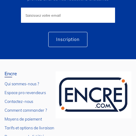
Inscription
à
notre
lettre
d’information
:
Inscription
Encre
Qui sommes-nous ?
Espace pro revendeurs
Contactez-nous
Comment commander ?
Moyens de paiement
Tarifs et options de livraison