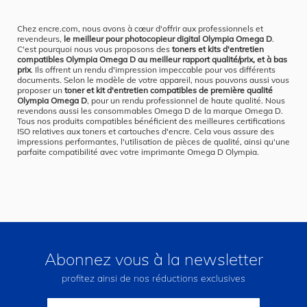
Chez encre.com, nous avons à cœur d'offrir aux professionnels et
revendeurs,
le meilleur pour photocopieur digital Olympia Omega D
.
C'est pourquoi nous vous proposons des
toners et kits d'entretien
compatibles Olympia Omega D au meilleur rapport qualité/prix, et à bas
prix
. Ils offrent un rendu d'impression impeccable pour vos différents
documents. Selon le modèle de votre appareil, nous pouvons aussi vous
proposer un
toner et kit d'entretien compatibles de première qualité
Olympia Omega D
, pour un rendu professionnel de haute qualité. Nous
revendons aussi les consommables Omega D de la marque Omega D.
Tous nos produits compatibles bénéficient des meilleures certifications
ISO relatives aux toners et cartouches d'encre. Cela vous assure des
impressions performantes, l'utilisation de pièces de qualité, ainsi qu'une
parfaite compatibilité avec votre imprimante Omega D Olympia.
Abonnez vous à la newsletter
profitez ainsi de nos réductions exclusives
Inscription