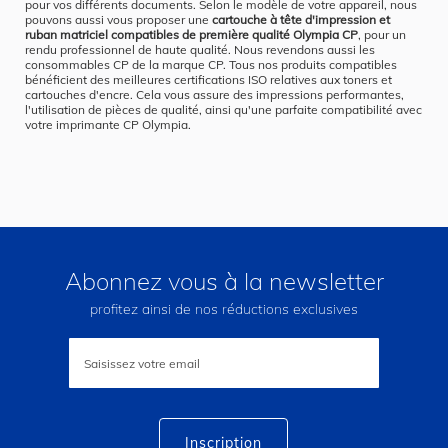
pour vos différents documents. Selon le modèle de votre appareil, nous
pouvons aussi vous proposer une
cartouche à tête d'impression et
ruban matriciel compatibles de première qualité Olympia CP
, pour un
rendu professionnel de haute qualité. Nous revendons aussi les
consommables CP de la marque CP. Tous nos produits compatibles
bénéficient des meilleures certifications ISO relatives aux toners et
cartouches d'encre. Cela vous assure des impressions performantes,
l'utilisation de pièces de qualité, ainsi qu'une parfaite compatibilité avec
votre imprimante CP Olympia.
Abonnez vous à la newsletter
profitez ainsi de nos réductions exclusives
Inscription
à
notre
lettre
d’information
:
Inscription