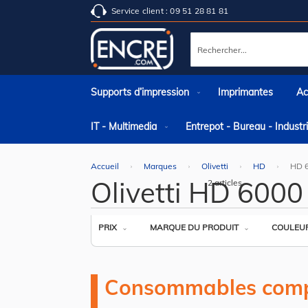
Service client : 09 51 28 81 81
Rechercher
Supports d’impression
Imprimantes
Ac
IT - Multimedia
Entrepot - Bureau - Indust
Accueil
Marques
Olivetti
HD
HD 
Olivetti HD 6000
2
articles
PRIX
MARQUE DU PRODUIT
COULEU
Consommables comp