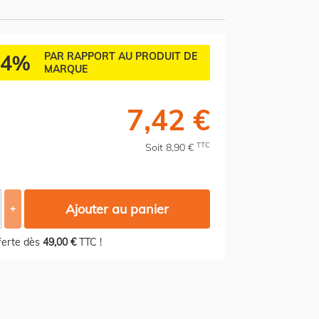
84%
PAR RAPPORT AU PRODUIT DE
MARQUE
7,42 €
TTC
Soit 8,90 €
Ajouter au panier
+
fferte dès
49,00 €
TTC !