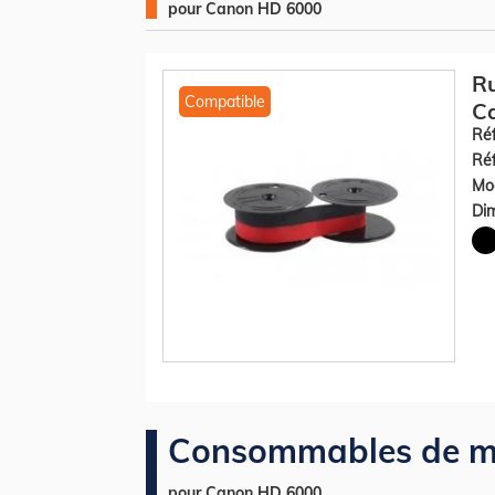
pour Canon HD 6000
R
Compatible
Ca
Réf
Réf
Mod
Dim
Consommables de m
pour Canon HD 6000