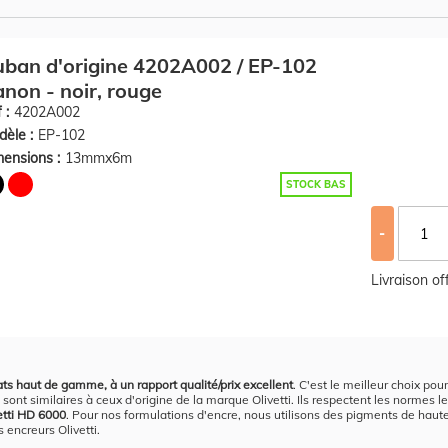
ban d'origine 4202A002 / EP-102
non - noir, rouge
 :
4202A002
èle :
EP-102
ensions :
13mmx6m
STOCK BAS
-
Livraison o
ats haut de gamme, à un rapport qualité/prix excellent
. C'est le meilleur choix pou
sont similaires à ceux d'origine de la marque Olivetti. Ils respectent les normes le
vetti HD 6000
. Pour nos formulations d'encre, nous utilisons des pigments de haute q
 encreurs Olivetti.