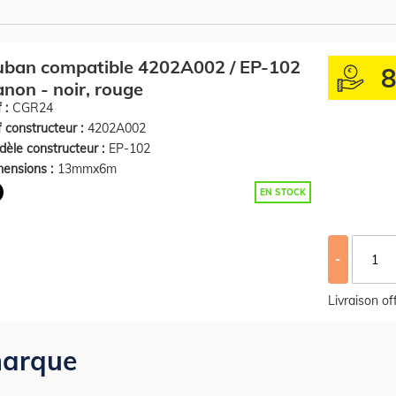
uban compatible 4202A002 / EP-102
non - noir, rouge
 :
CGR24
 constructeur :
4202A002
èle constructeur :
EP-102
ensions :
13mmx6m
EN STOCK
-
Livraison o
arque