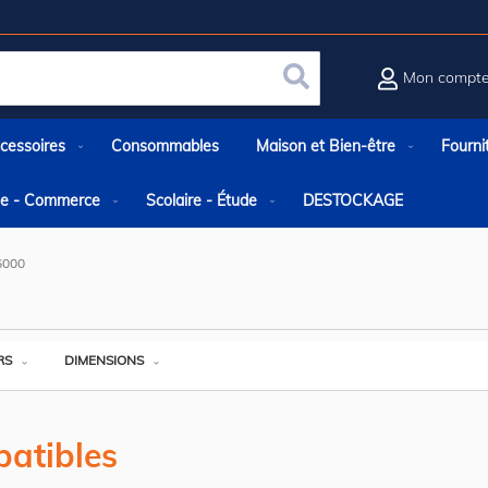
Mon compt
Rechercher
cessoires
Consommables
Maison et Bien-être
Fourni
rie - Commerce
Scolaire - Étude
DESTOCKAGE
6000
RS
DIMENSIONS
atibles