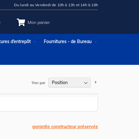
Du lundi au Vendredi de 10h à 13h et 14h à 18h
e
Mon panier
tures d’entrepôt
Fournitures - de Bureau
Par
Trier par
ordre
décroissant
garantie constructeur préservée