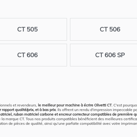
CT 505
CT 506
CT 606
CT 606 SP
ionnels et revendeurs,
le meilleur pour machine à écrire Olivetti CT
. C'est pourqu
rapport qualité/prix, et à bas prix
. Ils offrent un rendu d'impression impeccable p
triciel, ruban matriciel carbone et encreur correcteur compatibles de première qua
a marque CT. Tous nos produits compatibles bénéficient des meilleures certificat
tion de pièces de qualité, ainsi qu'une parfaite compatibilité avec votre imprimant