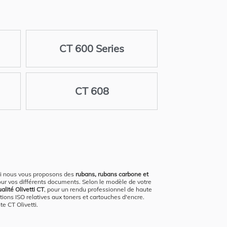
CT 600 Series
CT 608
oi nous vous proposons des
rubans, rubans carbone et
our vos différents documents. Selon le modèle de votre
lité Olivetti CT
, pour un rendu professionnel de haute
ions ISO relatives aux toners et cartouches d'encre.
e CT Olivetti.