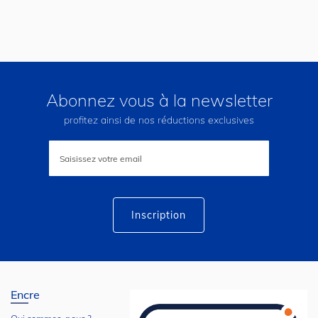
Abonnez vous à la newsletter
profitez ainsi de nos réductions exclusives
Inscription
à
notre
lettre
d’information
:
Inscription
Encre