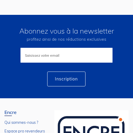
Abonnez vous à la newsletter
profitez ainsi de nos réductions exclusives
Inscription
à
notre
lettre
d’information
:
Inscription
Encre
Qui sommes-nous ?
Espace pro revendeurs