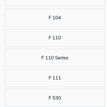
F 104
F 110
F 110 Series
F 111
F 530