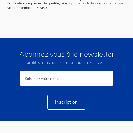
l'utilisation de pièces de qualité, ainsi qu'une parfaite compatibilité avec
votre imprimante F NRG.
Abonnez vous à la newsletter
profitez ainsi de nos réductions exclusives
Inscription
à
notre
lettre
d’information
:
Inscription